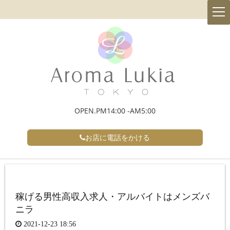
t
o
g
g
l
e
n
a
v
i
g
a
t
i
OPEN.PM14:00 -AM5:00
o
n
お店に電話をかける
稼げる男性高収入求人・アルバイトはメンズバ
ニラ
2021-12-23 18:56