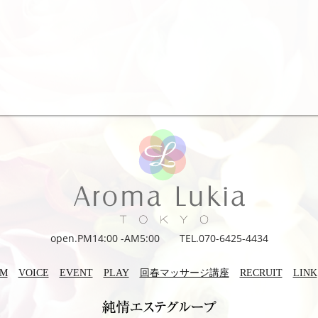
open.PM14:00 -AM5:00 TEL.070-6425-4434
EM
VOICE
EVENT
PLAY
回春マッサージ講座
RECRUIT
LINK