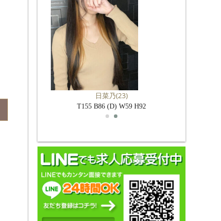
)
日菜乃
(23)
 W53 H81
T155 B86 (D) W59 H92
T153 B